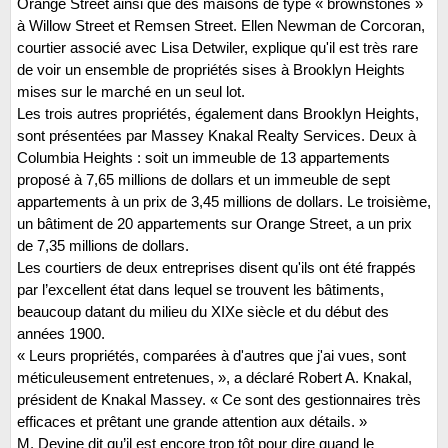
Orange Street ainsi que des maisons de type « brownstones »
à Willow Street et Remsen Street. Ellen Newman de Corcoran,
courtier associé avec Lisa Detwiler, explique qu'il est très rare
de voir un ensemble de propriétés sises à Brooklyn Heights
mises sur le marché en un seul lot.
Les trois autres propriétés, également dans Brooklyn Heights,
sont présentées par Massey Knakal Realty Services. Deux à
Columbia Heights : soit un immeuble de 13 appartements
proposé à 7,65 millions de dollars et un immeuble de sept
appartements à un prix de 3,45 millions de dollars. Le troisième,
un bâtiment de 20 appartements sur Orange Street, a un prix
de 7,35 millions de dollars.
Les courtiers de deux entreprises disent qu'ils ont été frappés
par l’excellent état dans lequel se trouvent les bâtiments,
beaucoup datant du milieu du XIXe siècle et du début des
années 1900.
« Leurs propriétés, comparées à d'autres que j'ai vues, sont
méticuleusement entretenues, », a déclaré Robert A. Knakal,
président de Knakal Massey. « Ce sont des gestionnaires très
efficaces et prêtant une grande attention aux détails. »
M. Devine dit qu’il est encore trop tôt pour dire quand le