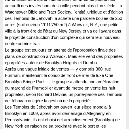
accueilli des invités hors de la ville pendant plus d'un siècle. La
Watchtower Bible and Tract Society, l'entité juridique et d'édition
des Témoins de Jéhovah, a acheté une parcelle boisée de 250
acres (soit environ 1'011’750 m2) à Warwick, N.Y., une petite
ville à la frontière de l’état du New Jersey et va de l'avant dans
le projet de construction d’un complexe qui sera leur nouveau
centre administratif.
Le groupe est toujours en attente de l'approbation finale des
plans de construction à Warwick. Mais elle vend des propriétés
éparpillées autour de Brooklyn Heights et Dumbo.
Après une vague initiale de ventes — y compris 360, rue
Furman, maintenant le condo de front de mer de luxe One
Brooklyn Bridge Park — le groupe a attendu une amélioration
du marché de l’immobilier avant de mettre en vente les huit
propriétés, selon Richard Devine, un porte-parole des Témoins
de Jéhovah qui gère la gestion de la propriété.
Les Témoins de Jéhovah ont ouvert leur siège mondial à
Brooklyn en 1909, après avoir déménagé d’Allegheny en
Pennsylvanie. Ils ont choisi cet arrondissement (Brooklyn) de
New York en raison de sa proximité avec le port et les