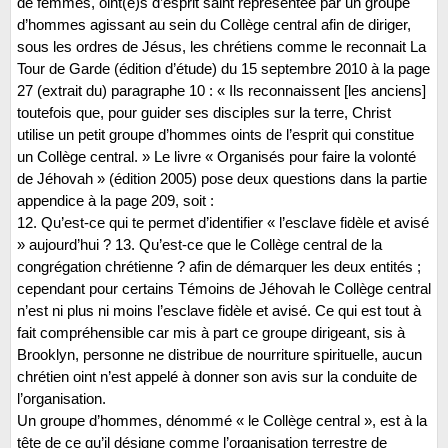
de femmes, oint(e)s d’esprit saint représentée par un groupe
d’hommes agissant au sein du Collège central afin de diriger,
sous les ordres de Jésus, les chrétiens comme le reconnait La
Tour de Garde (édition d’étude) du 15 septembre 2010 à la page
27 (extrait du) paragraphe 10 : « Ils reconnaissent [les anciens]
toutefois que, pour guider ses disciples sur la terre, Christ
utilise un petit groupe d’hommes oints de l’esprit qui constitue
un Collège central. » Le livre « Organisés pour faire la volonté
de Jéhovah » (édition 2005) pose deux questions dans la partie
appendice à la page 209, soit :
12. Qu’est-ce qui te permet d’identifier « l’esclave fidèle et avisé
» aujourd’hui ? 13. Qu’est-ce que le Collège central de la
congrégation chrétienne ? afin de démarquer les deux entités ;
cependant pour certains Témoins de Jéhovah le Collège central
n’est ni plus ni moins l’esclave fidèle et avisé. Ce qui est tout à
fait compréhensible car mis à part ce groupe dirigeant, sis à
Brooklyn, personne ne distribue de nourriture spirituelle, aucun
chrétien oint n’est appelé à donner son avis sur la conduite de
l’organisation.
Un groupe d’hommes, dénommé « le Collège central », est à la
tête de ce qu’il désigne comme l’organisation terrestre de