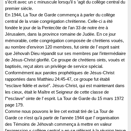
s’écrit avec un c minuscule lorsqu’il s ’agit du collège central du
premier siècle.
En 1944, La Tour de Garde commença à parler du collège
central de la vraie congrégation chrétienne. Celle-ci a été
fondée le jour de la Pentecôte de l’an 33 de notre ère à
Jérusalem, dans la province romaine de Judée. En ce jour
mémorable, cette congrégation composée de chrétiens voués,
au nombre d’environ 120 membres, fut ointe de l’ esprit saint
que Jéhovah Dieu répandit sur ses membres par l’intermédiaire
de Jésus-Christ glorifié. Ce groupe de chrétiens oints, voués et
baptisés, reçut alors un privilège de service spécial.
Conformément aux paroles prophétiques de Jésus-Christ
rapportées dans Matthieu 24:45-47, ce groupe fut établi
“esclave fidèle et avisé”. Jésus-Christ, qui est maintenant dans
les cieux, était le Maître et Seigneur de cette classe de
l’“esclave” ointe de l’ esprit. La Tour de Garde du 15 mars 1972
page 179.
Comme nous pouvons le lire cet extrait tiré de La Tour de
Garde ce n’est qu’à partir de l’année 1944 que l’ organisation
des Témoins de Jéhovah commença à mettre en valeur
l’expression « collège central » en se référant à la réunion tenue