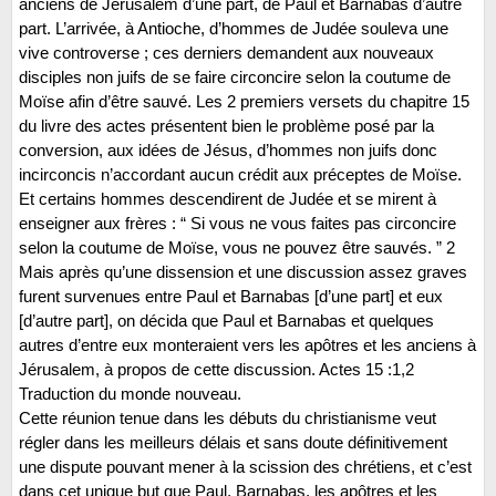
anciens de Jérusalem d’une part, de Paul et Barnabas d’autre
part. L’arrivée, à Antioche, d’hommes de Judée souleva une
vive controverse ; ces derniers demandent aux nouveaux
disciples non juifs de se faire circoncire selon la coutume de
Moïse afin d’être sauvé. Les 2 premiers versets du chapitre 15
du livre des actes présentent bien le problème posé par la
conversion, aux idées de Jésus, d’hommes non juifs donc
incirconcis n’accordant aucun crédit aux préceptes de Moïse.
Et certains hommes descendirent de Judée et se mirent à
enseigner aux frères : “ Si vous ne vous faites pas circoncire
selon la coutume de Moïse, vous ne pouvez être sauvés. ” 2
Mais après qu’une dissension et une discussion assez graves
furent survenues entre Paul et Barnabas [d’une part] et eux
[d’autre part], on décida que Paul et Barnabas et quelques
autres d’entre eux monteraient vers les apôtres et les anciens à
Jérusalem, à propos de cette discussion. Actes 15 :1,2
Traduction du monde nouveau.
Cette réunion tenue dans les débuts du christianisme veut
régler dans les meilleurs délais et sans doute définitivement
une dispute pouvant mener à la scission des chrétiens, et c’est
dans cet unique but que Paul, Barnabas, les apôtres et les