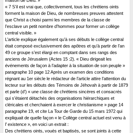
maison de Dieu. »
« 7 S’il est vrai que, collectivement, tous les chrétiens oints
forment la maison de Dieu, de nombreuses preuves attestent
que Christ a choisi parmi les membres de la classe de
l’esclave un petit nombre d’hommes pour former un collège
central visible. »
L’article explique également qu’à ses débuts le collège central
était composé exclusivement des apôtres et qu’à partir de l’an
49 ce groupe s’est élargi en comptant dans ses rangs des
anciens de Jérusalem (Actes 15 :2). « Dieu dirigeait les
événements de façon à l’adapter à la situation de son peuple »
paragraphe 10 page 12 Après un examen des conditions
régnant au 1er siècle le rédacteur de l’article attire l’attention du
lecteur sur les débuts des Témoins de Jéhovah à partir de 1879
et parle (d’) « une classe de chrétiens sincères et consacrés
qui s’étaient détachés des organisations hiérarchiques et
cléricales et cherchaient à exercer le christianisme » page 14
paragraphe 19, et cite La Tour de Garde du 15 mars 1972 qui
expliquait de quelle façon « le Collège central actuel est venu à
l’ existence », en voici un extrait :
Des chrétiens oints, voués et baptisés, se sont joints à cette